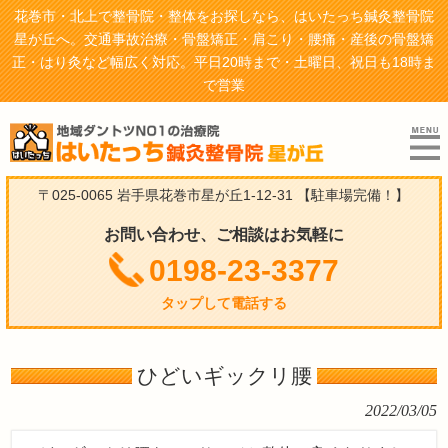
花巻市・北上で整骨院・整体をお探しなら、はいたっち鍼灸整骨院
星が丘へ。交通事故治療・骨盤矯正・肩こり・腰痛・産後の骨盤矯
正・はり灸など幅広く対応。平日20時まで・土曜日、祝日も18時ま
で営業
〒025-0065 岩手県花巻市星が丘1-12-31
【駐車場完備！】
お問い合わせ、ご相談はお気軽に
0198-23-3377
タップして電話する
ひどいギックリ腰
2022/03/05