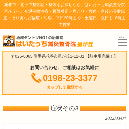
花巻市・北上で整骨院・整体をお探しなら、はいたっち鍼灸整骨院
星が丘へ。交通事故治療・骨盤矯正・肩こり・腰痛・産後の骨盤矯
正・はり灸など幅広く対応。平日20時まで・土曜日、祝日も18時ま
で営業
〒025-0065 岩手県花巻市星が丘1-12-31
【駐車場完備！】
お問い合わせ、ご相談はお気軽に
0198-23-3377
タップして電話する
症状その3
2022/03/04